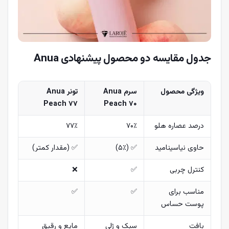
جدول مقایسه دو محصول پیشنهادی Anua
ویژگی محصول
سرم Anua
تونر Anua
Peach 77
Peach 70
درصد عصاره هلو
۷۰٪
۷۷٪
حاوی نیاسینامید
✅ (۵٪)
✅ (مقدار کمتر)
کنترل چربی
✅
❌
مناسب برای
✅
✅
پوست حساس
بافت
سبک و ژلی
مایع و رقیق