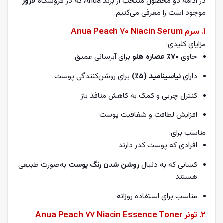
در ادامه دو محصول منتخب از برند Anua که در فروشگاه
لاروژ
موجود است را معرفی می‌کنیم.
۱. سرم Anua Peach 70 Niacin Serum
مزایای کلیدی:
حاوی
۷۰٪ عصاره هلو
برای آبرسانی عمیق
دارای
نیاسینامید (۵٪)
برای روشن‌کنندگی پوست
کنترل چربی و کمک به کاهش منافذ باز
افزایش لطافت و شفافیت پوست
مناسب برای:
افرادی که پوست کدر دارند
کسانی که به دنبال
روشن شدن رنگ پوست
به‌صورت طبیعی
هستند
مناسب برای استفاده روزانه
۲. تونر Anua Peach 77 Niacin Essence Toner