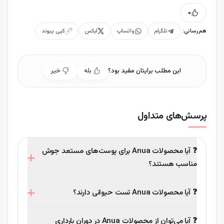
۰
هم‌رسانی:
تلگرام
واتساپ
ایکس
کپی پیوند
این مطلب برایتان مفید بود؟
بله
خیر
پرسش‌های متداول
❓ آیا محصولات Anua برای پوست‌های مستعد جوش
مناسب هستند؟
بله، به‌ویژه سرم Anua Peach 70 با داشتن نیاسینامید،
❓ آیا محصولات Anua تست حیوانی دارند؟
چربی پوست را تنظیم کرده و از بروز جوش جلوگیری می‌کند.
خیر، برند Anua کاملاً Cruelty-Free بوده و تست حیوانی
❓ آیا می‌توان از محصولات Anua در دوران بارداری