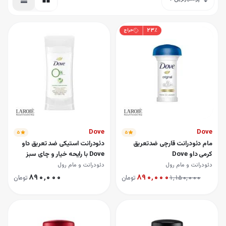
ئودرانت رولی 96 ساعته کلینیکال کنترل ویشی Vichy
سپری دئودرانت ضد تعریق لاروش پوزای La Roche Posay
ئودرانت رولی ضد تعریق و ضد استرس ویشی Vichy
۲۳
٪
حراج
سپری دئودرانت ضد تعریق و ضد لک ویشی Vichy
Dove
Dove
۵
۵
مام دئودرانت قارچی ضدتعریق
دئودرانت استیکی ضد تعریق داو
کرمی داو Dove
Dove با رایحه خیار و چای سبز
دئودرانت و مام رول
دئودرانت و مام رول
۸۹۰٬۰۰۰
۸۹۰٬۰۰۰
۱٬۱۵۰٬۰۰۰
تومان
تومان