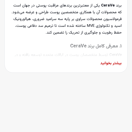
برند
CeraVe
یکی از معتبرترین برندهای مراقبت پوستی در جهان است
که محصولات آن با همکاری متخصصین پوست طراحی و عرضه می‌شود.
فرمولاسیون محصولات سراوی بر پایه سه سرامید ضروری، هیالورونیک
اسید و تکنولوژی MVE ساخته شده است تا ترمیم سد دفاعی پوست،
حفظ رطوبت و جلوگیری از تحریک را تضمین کند.
1. معرفی کامل برند CeraVe
CeraVe توسط متخصصان پوست در ایالات متحده توسعه یافته و در
مدت کوتاهی به انتخاب اول پزشکان و داروسازان برای مراقبت از
بیشتر بخوانید
پوست‌های خشک، حساس و آسیب‌دیده تبدیل شد.
2. ویژگی‌های منحصربه‌فرد محصولات سراوی
حاوی 3 سرامید ضروری
آبرسانی 24 ساعته با تکنولوژی MVE
فاقد رایحه، پارابن و الکل
مناسب برای پوست‌های بسیار حساس
3. دسته‌بندی محصولات CeraVe در فروشگاه لاروژ