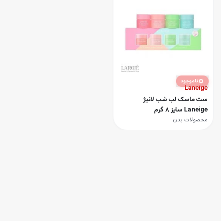
ناموجود
Laneige
ست ماسک لب شب لانیژ
Laneige سایز 8 گرم
محصولات بدن