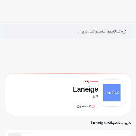
انه
رش به محتوای اصلی
سته‌بندی محصولات
رندها
بلاگ
جستجوی محصولات لاروژ…
یگیری سفارشات
اسک لب شب لانیژ Laneige
ت ماسک لب شب لانیژ Laneige سایز 3 گرم
ت ماسک لب شب لانیژ Laneige سایز 8 گرم
برند
Laneige
لانیژ
۳
محصول
خرید محصولات Laneige