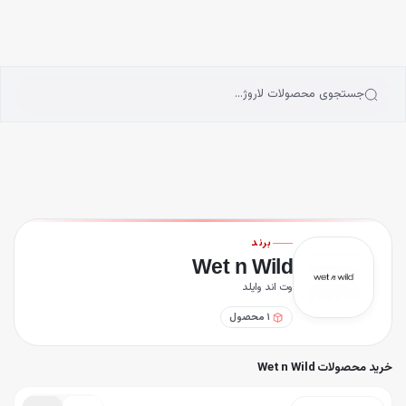
انه
رش به محتوای اصلی
سته‌بندی محصولات
رندها
بلاگ
جستجوی محصولات لاروژ…
یگیری سفارشات
انتور استیکی وت اند وایلد Wet n Wild
برند
Wet n Wild
وت اند وایلد
۱
محصول
خرید محصولات Wet n Wild