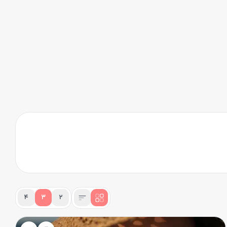
۴
۳
۲