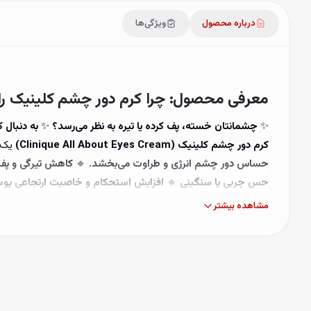
درباره محصول
ویژگی‌ها
معرفی محصول: چرا کرم دور چشم کلینیک را 
✨
چشمانتان خسته، پف کرده یا تیره به نظر می‌رسد؟
✨
به دنبال
کرم دور چشم کلینیک (Clinique All About Eyes Cream)
یک ف
حساس دور چشم انرژی و طراوت می‌بخشد.
🔹
کاهش تیرگی و پف 
حس چربی یا سنگینی
🔹
افزایش استحکام و خاصیت ارتجاعی پو
نتیجه؟ دور چشمانی روشن، جوان و شاداب با پوستی نرم و صاف!
مشاهده بیشتر
ویژگی‌های کلیدی کرم دور چشم کلینیک
✅
کاهش پف و تیرگی دور چشم
✅
آبرسانی و حفظ رطوبت برای ج
احساس سنگینی
✅
مناسب برای انواع پوست، از جمله پوست‌ه
خواهد ماند!