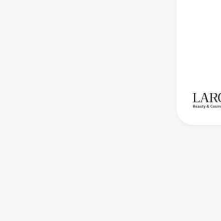
کاهش دهنده حلقه های تیره اطراف چشم
با خاصیت مرطوب کنندگی بافت اطراف چشم
از بین برنده ی پف و خطوط ریز دورچشم
مناسب برای انواع پوست و تمام سنین
بدون چربی، پارابن، الکل و مواد
حجم : 15 میل