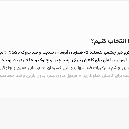
انتخاب کنیم؟
 کرم دور چشمی هستید که همزمان آبرسان، ضدپف و ضدچروک باشد؟
✨
می
رمول حرفه‌ای برای
کاهش تیرگی، پف، چین و چروک و حفظ رطوبت پوست 
زیر چشم با ترکیبات ضدالتهاب و آنتی‌اکسیدان
🔹
آبرسانی عمیق و جلوگی
ست برای کاهش خطوط ریز
🔹
فرمول بدون عطر، بدون پارابن و ضد حساس
لوگیری از خشکی پوست
✅
کاهش چین و چروک‌های دور چشم و جلوگیری از
ای حساس
✅
فرمول وگان و فاقد پارابن، فتالات و عطر مصنوعی
💡
با استفاد