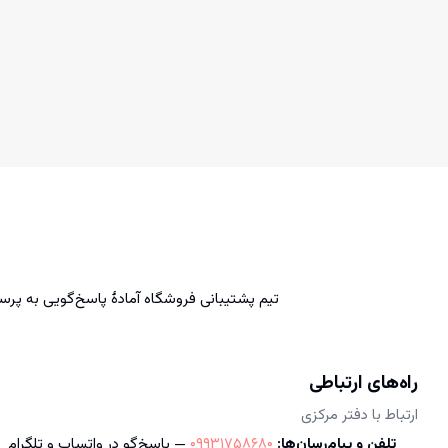
انه
رش به محتوای اصلی
سته‌بندی محصولات
رندها
بلاگ
یگیری سفارشات
تیم پشتیبانی فروشگاه آمادهٔ پاسخ‌گویی به پ
راه‌های ارتباطی
ارتباط با دفتر مرکزی
تلفن و پیام‌رسان‌ها:
09931758680
— پاسخ‌گو در واتساپ و تلگرام