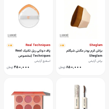
انتور مایع شیگلم Sheglam
انسیلر اینفالیبل لورال L'oreal
یمل دو سر بلند کننده و حجم دهنده ضد آب شیگلم Sheglam رنگ بورگاندی
ت براش آرایش چشم اکوتولز Ecotools مدل 1627
ط لب و رژ لب دو سر شیگلم Sheglam
اشور ابروی شیگلم Sheglam
یور صورت مخصوص بانوان براون Braun
ژگونه مایع شیگلم Sheglam
Real Techniques
Sheglam
۵
۵
یور ۵ بعدی صورت و بدن شیگلم sheglam
براش کرم پودر مگنتی شیگلم
پاف دوتایی ریل تکنیک Real
Sheglam
Techniques (مخصوص
ژگونه پودری شیگلم Sheglam مدل Dream Touch
محصولات پودری)
براش آرایشی
اسفنج آرایشی
یور 2 کاره صورت و بدن شیگلم Sheglam
۴۵۰٬۰۰۰
۸۵۰٬۰۰۰
تومان
تومان
لت سایه 15 رنگ رولوشن Revolution مدل Newtrals 2
لت سایه 15 رنگ رولوشن Revolution مدل Iconic Fever
ژ لب جامد و شیمر کیکو Kiko مدل Snow Kissed Holiday
داد ابرو و حالت دهنده دو سر شیگلم Sheglam
اشور و لمینت ابرو دو سر شیگلم Sheglam
ل ابروی تیوپی شیگلم Sheglam
رایمر مات کننده و محو کننده شیگلم Sheglam