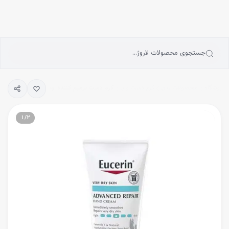
انه
رش به محتوای اصلی
سته‌بندی محصولات
رندها
بلاگ
جستجوی محصولات لاروژ…
یگیری سفارشات
فروشگاه
محصولات بدن
کرم دست و پا
کرم دست ترمیم کننده اوسرین Eucerin مدل Advanced Reapir
۱
/
۲