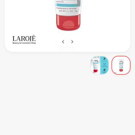
Eucerin
کرم دست ترمیم کننده اوسرین Eucerin مدل Advanced Reapir
EUCERIN ADVANCED REPAIR HAND CREAM