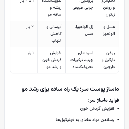
تخم‌مرغ
پروتئین،
تقویت‌کننده
۱ تا ۲ بار
و روغن
چربی طبیعی
ریشه و
زیتون
ساقه مو
عسل و
ژل آلوئه‌ورا،
آبرسانی و
۲ بار
آلوئه‌ورا
عسل
کاهش
التهاب
روغن
اسیدهای
افزایش
۱ بار
نارگیل و
چرب، ترکیبات
گردش خون
دارچین
تحریک‌کننده
و رشد مو
ماساژ پوست سر؛ یک راه ساده برای رشد مو
فواید ماساژ سر:
افزایش گردش خون
رساندن مواد مغذی به فولیکول‌ها