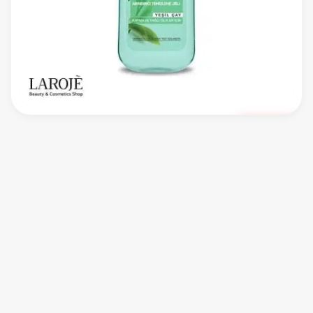
ناموجود
Garnier
ژل شستشوی چای سبز گارنیر Garnier
GARNIER CLEANSER GEL
Garnier
شوینده صورت
اولین نظر را شما ثبت کنید
حاوی عصاره چای سبز با خاصیت ضد آکنه