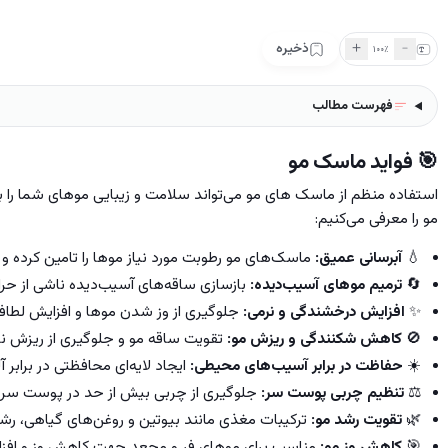
＋
﹣
ذخیره
۱۰۰
٪
فهرست مطالب
🎯
فواید ماسک مو
استفاده منظم از ماسک های مو می‌تواند سلامت و زیبایی موهای شما را ب
مو را معرفی می‌کنیم:
💧
آبرسانی عمیق:
ماسک‌های مو رطوبت مورد نیاز موها را تامین کرده و
🔄
ترمیم موهای آسیب‌دیده:
بازسازی ساقه‌های آسیب‌دیده ناشی از حرار
✨
افزایش درخشندگی و نرمی:
جلوگیری از وز شدن موها و افزایش لط
🚫
کاهش شکنندگی و ریزش مو:
تقویت ساقه مو و جلوگیری از ریزش ن
☀️
حفاظت در برابر آسیب‌های محیطی:
ایجاد لایه‌ای محافظتی در برابر 
⚖️
تنظیم چربی پوست سر:
جلوگیری از چربی بیش از حد در پوست سر 
🌿
تقویت رشد مو:
ترکیبات مغذی مانند بیوتین و روغن‌های گیاهی، رشد 
🎯
کاهش وز مو:
مناسب برای موهای فر و مجعد جهت کاهش وز و افزا