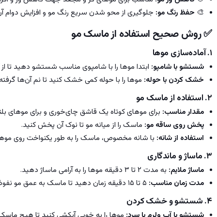
🎨
حفظ رنگ مو:
جلوگیری از محو شدن سریع رنگ مو و افزایش دوام آن
✅
روش صحیح استفاده از ماسک مو
۱. آماده‌سازی موها
شستشو با شامپو:
ابتدا موها را با شامپوی مناسب شستشو دهید تا از 
خشک کردن با حوله:
موها را با حوله کمی خشک کنید تا نم آن‌ها گرفته
۲. استفاده از ماسک مو
مقدار مناسب:
برای موهای کوتاه یک قاشق چای‌خوری و برای موهای بلن
پخش روی ساقه مو:
ماسک را از میانه مو تا نوک آن پخش کنید.
استفاده از شانه:
با شانه مخصوص، ماسک را به طور یکنواخت روی موه
۳. ماساژ و ماندگاری
ماساژ ملایم:
به مدت ۲ تا ۳ دقیقه موها را به آرامی ماساژ دهید.
مدت زمان مناسب:
۵ تا ۱۵ دقیقه زمان دهید تا ماسک به عمق مو نفوذ کند.
۴. شستشو و خشک کردن
شستشو با آب ولرم یا سرد:
موها را به خوبی آبکشی کنید تا هیچ ماسکی 