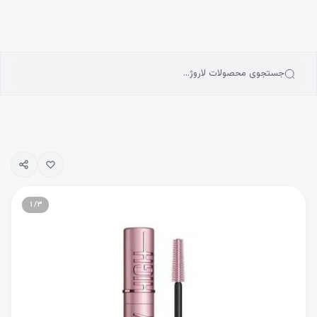
انه
رش به محتوای اصلی
سته‌بندی محصولات
رندها
بلاگ
جستجوی محصولات لاروژ…
یگیری سفارشات
۱
/
۳