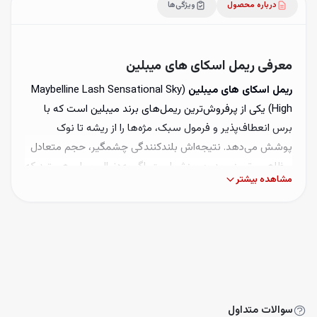
درباره محصول
ویژگی‌ها
معرفی ریمل اسکای های میبلین
ریمل اسکای های میبلین
(Maybelline Lash Sensational Sky
High) یکی از پرفروش‌ترین ریمل‌های برند میبلین است که با
برس انعطاف‌پذیر و فرمول سبک، مژه‌ها را از ریشه تا نوک
پوشش می‌دهد. نتیجه‌اش بلندکنندگی چشمگیر، حجم متعادل
و ظاهری تمیز و بدون ریزش است. اگر به‌دنبال ریملی هستید که
مشاهده بیشتر
هم روزمره و هم مجلسی جواب بدهد، اسکای های انتخابی
مطمئن است.
ویژگی‌های ریمل اسکای های میبلین
برس انعطاف‌پذیر و پوشش تاربه‌تار
طراحی باریک و قابل‌انعطاف برس باعث می‌شود حتی کوتاه‌ترین
سوالات متداول
مژه‌ها نیز پوشش داده شوند و تفکیک عالی به‌دست آید.