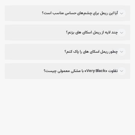
آیا این ریمل برای چشم‌های حساس مناسب است؟
فرمول سبک و بدون چسبندگی
بافت سبک
ریمل میبلین اسکای های
از ایجاد گلوله و چسبندگی
جلوگیری می‌کند تا مژه‌ها طبیعی اما پرتر دیده شوند.
چند لایه از ریمل اسکای های بزنم؟
ماندگاری طولانی تا ۲۴ ساعت
چطور ریمل اسکای های را پاک کنم؟
بدون ریزش و سیاه‌شدن زیر چشم؛ مناسب روزهای شلوغ، محل
کار و مهمانی.
تفاوت «Very Black» با مشکی معمولی چیست؟
مناسب برای مژه‌های کوتاه و نازک
اگر مژه‌های کوتاه دارید و بلندکنندگی برایتان مهم است، اسکای
های بهترین گزینه در بین ریمل‌های میبلین محسوب می‌شود.
مزایا و معایب ریمل اسکای های میبلین
مزایا