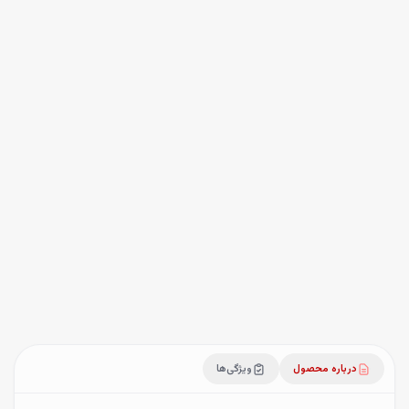
۲٬۵۹۰٬۰۰۰
تومان
آخرین تغییر قیمت:
۲۴ تیر ۱۴۰۵
۱۶۲
نفر این محصول را خریده‌اند
انتخاب تنوع
ضمانت اصالت
ارسال ظرف ۱ تا ۳ روز کاری
درباره محصول
ویژگی‌ها