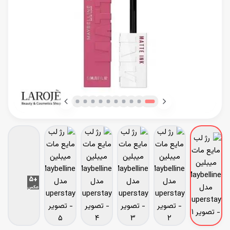
+۵
عکس