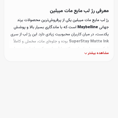
معرفی رژ لب مایع مات میبلین
رژ لب مایع مات میبلین یکی از پرفروش‌ترین محصولات برند
جهانی
Maybelline
است که با ماندگاری بسیار بالا و پوشش
یکدست، در میان کاربران محبوبیت زیادی دارد. این رژ لب از سری
SuperStay Matte Ink
بوده و جلوه‌ای مات، مخملی و کاملاً
فیکس روی لب ایجاد می‌کند. با فرمول سبک و بادوام خود، برای
مشاهده بیشتر
استفاده روزانه و مهمانی‌ها انتخابی ایده‌آل است.
درباره سری SuperStay Matte Ink
سری
SuperStay
از میبلین به خاطر ماندگاری بالا و رنگ‌های
متنوعش شناخته می‌شود. این رژ لب‌ها با اپلیکاتور دقیق خود،
رنگ را به‌صورت یکنواخت روی لب پخش می‌کنند و تا ۱۶ ساعت
بدون نیاز به تمدید باقی می‌مانند.
ویژگی‌ها و مزایای رژ لب مایع مات میبلین