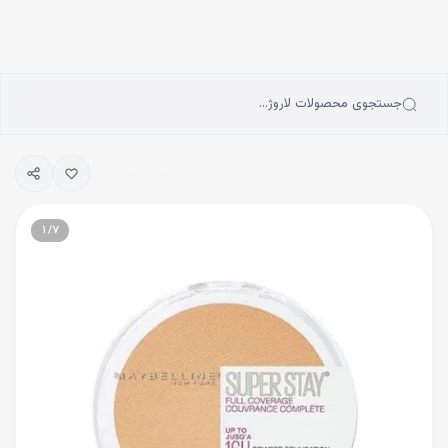
انه
رش به محتوای اصلی
سته‌بندی محصولات
رندها
بلاگ
جستجوی محصولات لاروژ…
یگیری سفارشات
فروشگاه
محصولات آرایشی
آرایش صورت
پنکک
پنکک میبلین Maybelline مدل Superstay
۱
/
۷