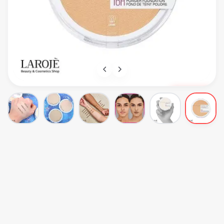
ناموجود
+۲
عکس
Maybelline
پنکک میبلین Maybelline مدل Superstay
MAYBELLINE SUPERSTAY POWDER