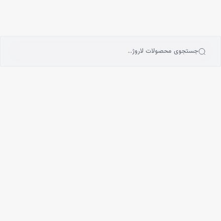
انه
رش به محتوای اصلی
سته‌بندی محصولات
رندها
بلاگ
جستجوی محصولات لاروژ…
یگیری سفارشات
ف
شماره موبایل