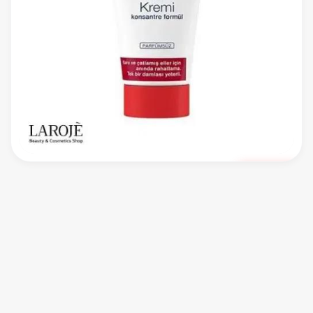
ناموجود
Neutrogena
کرم مرطوب کننده دست فاقد بو 75 میل نوتروژنا Neutrogena
NEUTROGENA HAND CREAM
Neutrogena
کرم دست و پا
اولین نظر را شما ثبت کنید