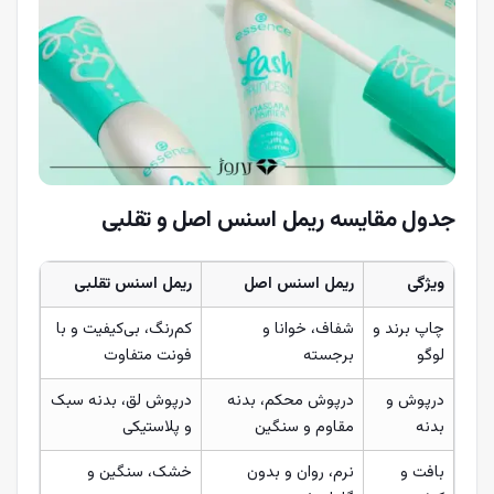
جدول مقایسه ریمل اسنس اصل و تقلبی
ویژگی
ریمل اسنس اصل
ریمل اسنس تقلبی
چاپ برند و
شفاف، خوانا و
کم‌رنگ، بی‌کیفیت و با
لوگو
برجسته
فونت متفاوت
درپوش و
درپوش محکم، بدنه
درپوش لق، بدنه سبک
بدنه
مقاوم و سنگین
و پلاستیکی
بافت و
نرم، روان و بدون
خشک، سنگین و