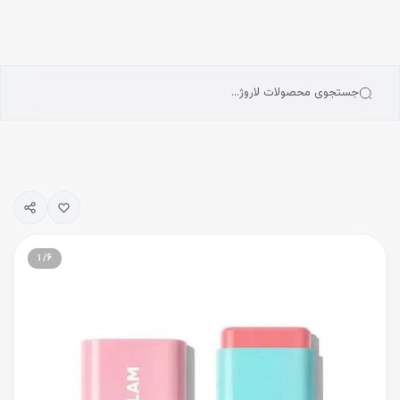
انه
رش به محتوای اصلی
سته‌بندی محصولات
رندها
بلاگ
جستجوی محصولات لاروژ…
یگیری سفارشات
۱
/
۶