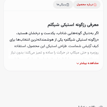
درباره محصول
ویژگی‌ها
معرفی رژگونه استیکی شیگلم
اگر به‌دنبال گونه‌هایی شاداب، یکدست و درخشان هستید،
«رژگونه استیکی شیگلم» یکی از هوشمندانه‌ترین انتخاب‌ها برای
کیف آرایشی شماست. طراحی استیکی این محصول، استفاده
روزمره و حتی میکاپ در حرکت را ساده و تمیز می‌کند؛ بدون نیاز
به براش‌های حجیم یا ظرف‌های شیشه‌ای. فرمول کرمی–ژله‌ای
مشاهده بیشتر
رژگونه شیگلم به‌گونه‌ای است که روی پوست به‌سرعت پخش
می‌شود، روی کرم‌پودر نمی‌لغزد و جلوه‌ای طبیعی از سلامت و
طراوت را به پوست می‌دهد. رنگ‌ها در طیف‌های کاربردی از
هلویی و صورتی تا مرجانی و رز نچرال ارائه می‌شوند تا با تون‌های
پوستی سرد، گرم و خنثی هماهنگ شوند. همین تطبیق‌پذیری
باعث شده هم برای میکاپ ملایم اداری و هم برای آرایش شب
مناسب باشد. بافت سبک و قابل لایه‌بندی (Buildable) کمک