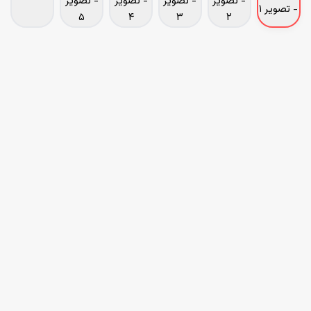
Sheglam
خط چشم استامپی دو سر شیگلم Sheglam مدل Line & Define
SHEGLAM IT WATERPROOF LINER DUO
Sheglam
خط چشم
اولین نظر را شما ثبت کنید
دارای دو سر شامل خط چشم و استامپ
مناسب چشم های حساس
پيگمنت بسيار بالا
ماندگاری عالی
ضد آب
بدون ريزش
کاملا مشکی