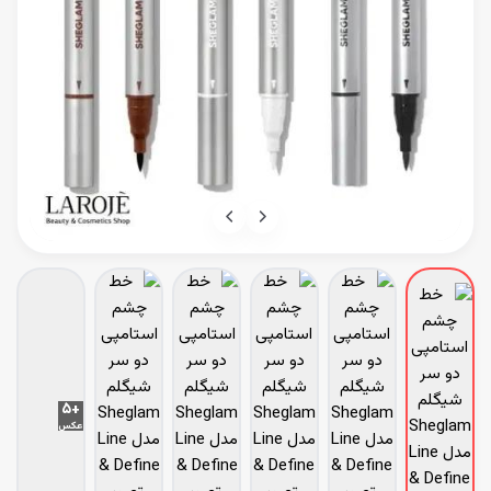
+۵
عکس