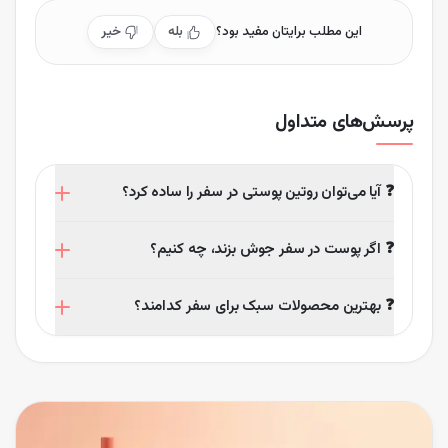
این مطلب برایتان مفید بود؟
بله
خیر
پرسش‌های متداول
❓ آیا می‌توان روتین پوستی در سفر را ساده کرد؟
بله، در سفر بهتر است روتین سبک‌تر باشد. اما مراحل پایه
❓ اگر پوست در سفر جوش بزند، چه کنیم؟
مثل پاک‌سازی، آبرسانی و ضد آفتاب را هرگز حذف نکنید.
به‌جای استفاده از کرم‌های سنگین، از ژل ضدجوش حاوی
❓ بهترین محصولات سبک برای سفر کدامند؟
سالیسیلیک اسید یا نیاسینامید استفاده کنید و از لمس
جوش‌ها بپرهیزید.
در فروشگاه لاروژ می‌توانید مینی‌سایز‌های مسافرتی از برندهای
معتبر مانند CeraVe، La Roche-Posay و Neutrogena را
تهیه کنید.