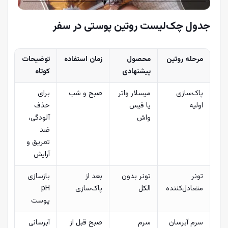
جدول چک‌لیست روتین پوستی در سفر
مرحله روتین
محصول
زمان استفاده
توضیحات
پیشنهادی
کوتاه
پاک‌سازی
میسلار واتر
صبح و شب
برای
اولیه
یا فیس
حذف
واش
آلودگی،
ضد
تعریق و
آرایش
تونر
تونر بدون
بعد از
بازسازی
متعادل‌کننده
الکل
پاک‌سازی
pH
پوست
سرم آبرسان
سرم
صبح قبل از
آبرسانی