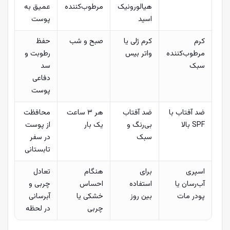
هیالورونیک
مرطوب‌کننده
عمیق به
اسید
پوست
کرم
کرم ژلی یا
صبح و شب
حفظ
مرطوب‌کننده
واتر بیس
رطوبت و
سبک
سد
دفاعی
پوست
ضد آفتاب با
ضد آفتاب
هر ۳ ساعت
محافظت
SPF بالا
بی‌رنگ و
یک بار
از پوست
سبک
در سفر
تابستانی
اسپری
برای
هنگام
تعادل
آب‌رسان یا
استفاده
احساس
چربی و
پودر مات
بین روز
خشکی یا
آبرسانی
چربی
در لحظه