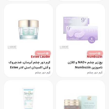
ناموجود
ناموجود
Estee Lauder
Numbuzin
پچ زیر چشم +NAD و کلاژن
کرم دور چشم آبرسان، ضدچروک
نامبوزین Numbuzin
و آنتی اکسیدان استی لادر Estee
Lauder مدل Day Wear Eye
کرم دور چشم
کرم دور چشم