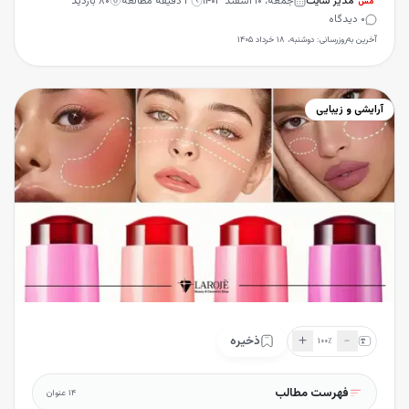
مدیر سایت
جمعه، ۱۰ اسفند ۱۴۰۳
۳
دقیقه مطالعه
۸۰
بازدید
مس
۰
دیدگاه
آخرین به‌روزرسانی:
دوشنبه، ۱۸ خرداد ۱۴۰۵
آرایشی و زیبایی
＋
﹣
ذخیره
۱۰۰
٪
فهرست مطالب
۱۴
عنوان