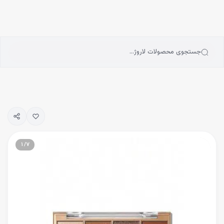
انه
رش به محتوای اصلی
سته‌بندی محصولات
رندها
بلاگ
جستجوی محصولات لاروژ…
یگیری سفارشات
۱
/
۷