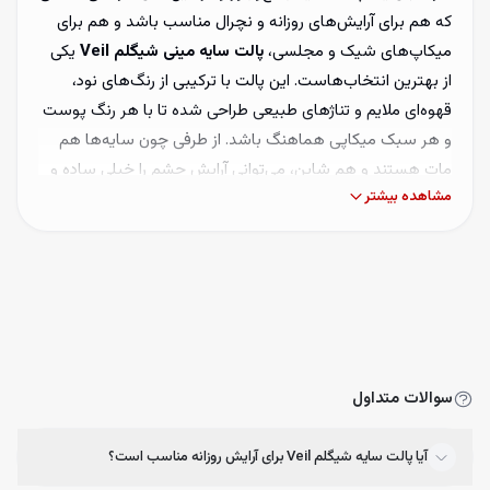
که هم برای آرایش‌های روزانه و نچرال مناسب باشد و هم برای
میکاپ‌های شیک و مجلسی،
پالت سایه مینی شیگلم Veil
یکی
از بهترین انتخاب‌هاست. این پالت با ترکیبی از رنگ‌های نود،
قهوه‌ای ملایم و تناژهای طبیعی طراحی شده تا با هر رنگ پوست
و هر سبک میکاپی هماهنگ باشد. از طرفی چون سایه‌ها هم
مات هستند و هم شاین، می‌توانی آرایش چشم را خیلی ساده و
مشاهده بیشتر
مینیمال نگه داری یا با اضافه کردن رنگ‌های براق، چشم‌ها را
جذاب‌تر و حرفه‌ای‌تر نشان بدهی. کیفیت سایه‌های شیگلم به
دلیل بافت نرم، پیگمنت بالا و بلند شدن (Blend) آسان معروف
است؛ بنابراین حتی اگر مبتدی باشی، با این پالت می‌توانی یک
میکاپ تمیز، بدون لک و بسیار شیک داشته باشی.
چرا پالت سایه شیگلم Veil ترند شده است؟
سوالات متداول
این روزها پالت‌های کوچک و کاربردی که برای هر موقعیتی قابل
استفاده باشند، محبوبیت زیادی پیدا کرده‌اند. دلیل ترند بودن
آیا پالت سایه شیگلم Veil برای آرایش روزانه مناسب است؟
پالت سایه مینی شیگلم Veil
این است که هم رنگ‌های خیلی