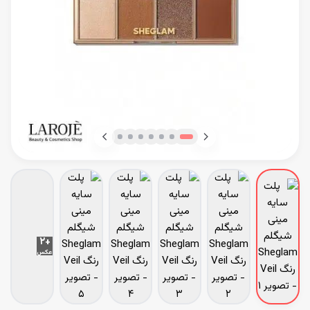
+۲
عکس