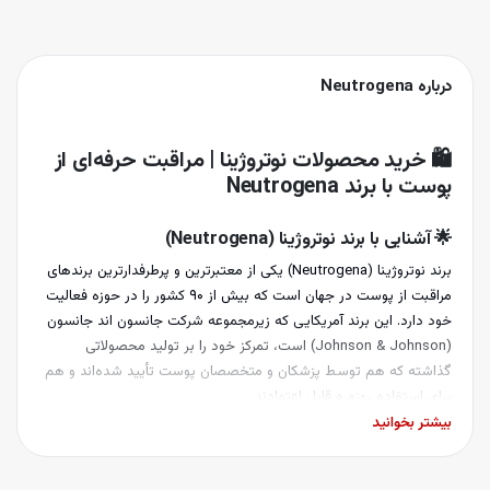
درباره
Neutrogena
🛍️ خرید محصولات نوتروژینا | مراقبت حرفه‌ای از
پوست با برند Neutrogena
🌟 آشنایی با برند نوتروژینا (Neutrogena)
برند نوتروژینا (Neutrogena) یکی از معتبرترین و پرطرفدارترین برندهای
مراقبت از پوست در جهان است که بیش از ۹۰ کشور را در حوزه فعالیت
خود دارد. این برند آمریکایی که زیرمجموعه شرکت جانسون اند جانسون
(Johnson & Johnson) است، تمرکز خود را بر تولید محصولاتی
گذاشته که هم توسط پزشکان و متخصصان پوست تأیید شده‌اند و هم
برای استفاده روزمره قابل اعتمادند.
بیشتر بخوانید
🧬 تاریخچه برند Neutrogena
نوتروژینا در سال ۱۹۳۰ توسط امانوئل استولاروف تأسیس شد. او که