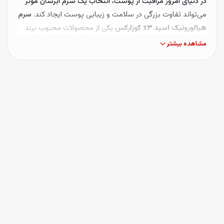
در دنیای امروز مراقبت از پوست، انتخاب یک سرم آبرسان مؤثر
می‌تواند تفاوت بزرگی در سلامت و زیبایی پوست ایجاد کند.
سرم
هیالورونیک اسید ۳٪ کوزارکس
یکی از محصولات محبوب برند
کره‌ای COSRX است که به‌دلیل فرمولاسیون علمی و اثرگذاری
مشاهده بیشتر
بالا، توجه کاربران زیادی را به خود جلب کرده است. هیالورونیک
اسید یک ترکیب قدرتمند در جذب و نگهداری رطوبت است که
به‌طور طبیعی در پوست وجود دارد، اما با افزایش سن کاهش
می‌یابد. استفاده از این سرم می‌تواند به بازسازی ذخایر رطوبتی
پوست کمک کرده و آن را نرم، درخشان و جوان‌تر نشان دهد.
ترکیبات کلیدی در سرم هیالورونیک اسید
کوزارکس
🧬 هیالورونیک اسید ۳٪
اصلی‌ترین عنصر این سرم که تا ۱۰۰۰ برابر وزن خود قادر به جذب
آب است؛ نتیجه آن، آبرسانی فوری و رفع نشانه‌های خشکی و