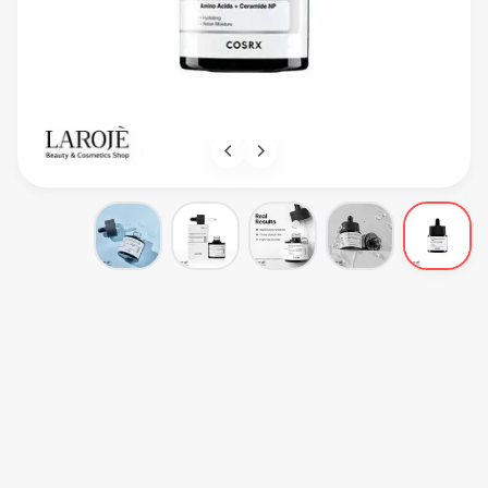
Cosrx
سرم آبرسان هیالورونیک اسید 3% کوزارکس Cosrx
Cosrx
سرم پوستی
۴.۰
(
۱
نظر)