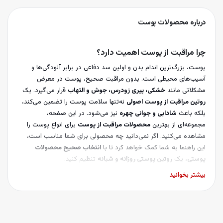
یسلار واتر پوست چرب و مستعد جوش گارنیر Garnier
رم ضدجوش بایودرما Bioderma مدل Sebium
درباره
محصولات پوست
رم آبرسان ویشی Vichy مدل مینرال 89
ور چشم روشن کننده سیمپل Simple
چرا مراقبت از پوست اهمیت دارد؟
ونر عصاره انگور گارنیر Garnier
پوست، بزرگ‌ترین اندام بدن و اولین سد دفاعی در برابر آلودگی‌ها و
ل شستشوی هیالورونیک اسید و آلوئه ورا گارنیر Garnier
آسیب‌های محیطی است. بدون مراقبت صحیح، پوست در معرض
ل شستشوی چای سبز گارنیر Garnier
مشکلاتی مانند
خشکی، پیری زودرس، جوش و التهاب
قرار می‌گیرد. یک
ل شستشوی ضدجوش پیور اکتیو گارنیر Garnier
روتین مراقبت از پوست اصولی
نه‌تنها سلامت پوست را تضمین می‌کند،
د آفتاب رنگی فلوئید لاروش پوزای La Roche Posay
بلکه باعث
شادابی و جوانی چهره
نیز می‌شود. در این صفحه،
د آفتاب رنگی فیوژن واتر جوانساز ایزدین Isdin
مجموعه‌ای از بهترین
محصولات مراقبت از پوست
برای انواع پوست را
رسان 72 ساعته پوست خشک و حساس لورال L'oreal
مشاهده می‌کنید. اگر نمی‌دانید چه محصولی برای شما مناسب است،
ل شستشوی کلینانس اون Avene سایز 200 میل
این راهنما به شما کمک خواهد کرد تا با
انتخاب صحیح محصولات
ونر ویتامین سی پیکسی Pixi سایز 100 میلی لیتر
پوستی
، یک
روتین پوستی روزانه و شبانه
تنظیم کنید.
ونر رتینول پیکسی Pixi سایز 100 میلی لیتر
بیشتر بخوانید
رم ویتامین سی اوردینری The Ordinary
۱. مراحل اساسی در روتین مراقبت از پوست
رم لایه بردار لاکتیک اسید اوردینری The Ordinary
یک
روتین کامل پوستی
شامل چندین مرحله مهم است که در ادامه به
رطوب کننده زردچوبه نوتروژنا Neutrogena
تفصیل توضیح داده شده است.
وم شستشوی زردچوبه نوتروژنا Neutrogena