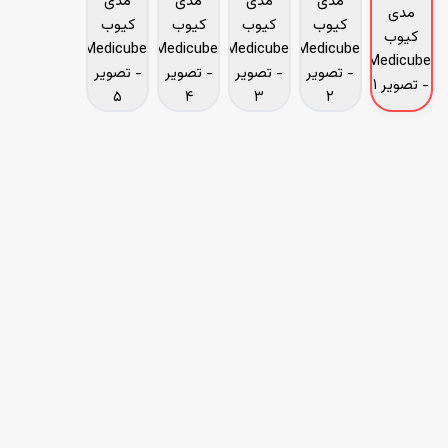
Medicube
کرم کپسولی کلاژن و PDRN (روشن کننده و ضد چروک) مدی کیوب
Medicube
MEDICUBE PDRN PINK COLLAGEN CAPSULE CREAM
Medicube
کرم روز و شب
اولین نظر را شما ثبت کنید
کمک به درمان مشکلاتی چون خشکی ، کدر شدن و رنگ ناهموار پوست
حاوی کپسول های PDRN به منظور ترمیم، بازسازی و آبرسانی عمقی پوست
کمک به افزایش استحکام و بهبود خاصیت ارتجاعی پوست و کاهش