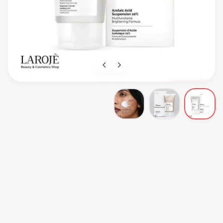
ناموجود
The Ordinary
کرم ضد جوش و ضد لک آزلائیک اسید اوردینری The Ordinary
THE ORDINARY AZELAIC ACID SUSPENSION 10%
The Ordinary
ضد جوش
اولین نظر را شما ثبت کنید