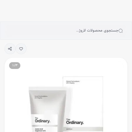
انه
رش به محتوای اصلی
سته‌بندی محصولات
رندها
بلاگ
جستجوی محصولات لاروژ…
یگیری سفارشات
۱
/
۳