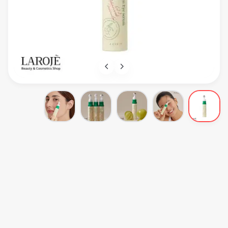
Axis Y
سرم دور چشم ضدچروک و کلاژن ساز اکسیس وای Axis Y
AXIS-Y VEGAN COLLAGEN EYE SERUM
Axis Y
کرم دور چشم
اولین نظر را شما ثبت کنید