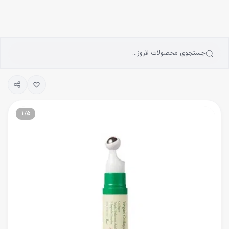
انه
رش به محتوای اصلی
سته‌بندی محصولات
رندها
بلاگ
جستجوی محصولات لاروژ…
یگیری سفارشات
۱
/
۵