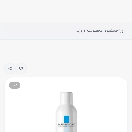
انه
رش به محتوای اصلی
سته‌بندی محصولات
رندها
بلاگ
جستجوی محصولات لاروژ…
یگیری سفارشات
۱
/
۳