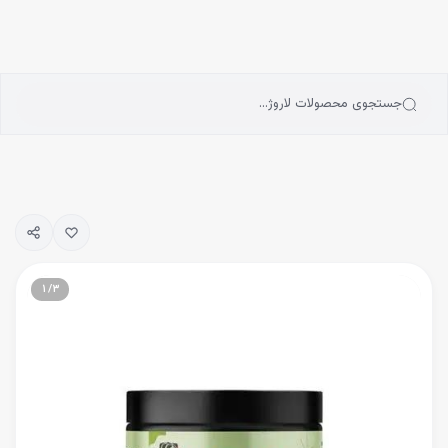
انه
رش به محتوای اصلی
سته‌بندی محصولات
رندها
بلاگ
جستجوی محصولات لاروژ…
یگیری سفارشات
۱
/
۳