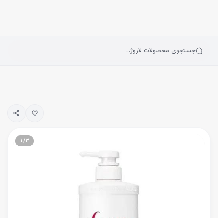
انه
رش به محتوای اصلی
سته‌بندی محصولات
رندها
بلاگ
جستجوی محصولات لاروژ…
یگیری سفارشات
۱
/
۳