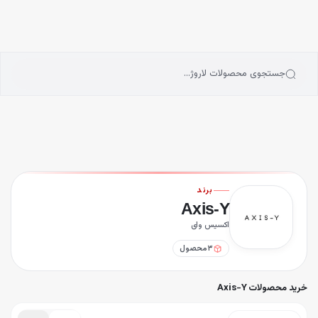
انه
رش به محتوای اصلی
سته‌بندی محصولات
رندها
بلاگ
جستجوی محصولات لاروژ…
یگیری سفارشات
رم ضد جوش و جای جوش اکسیس وای Axis Y
رم دور چشم ضدچروک و کلاژن ساز اکسیس وای Axis Y
رم ضدلک و از بین برنده جای جوش اکسیس وای Axis Y
برند
Axis-Y
اکسیس وای
۳
محصول
خرید محصولات Axis-Y